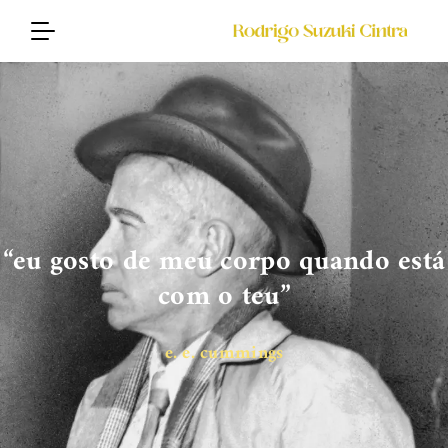
“eu gosto de meu corpo quando está
com o teu”
e. e. cummings